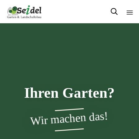

Sk
to
con
Ihren Garten?
Wir machen das!